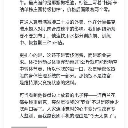
牛。最离谱的是那瓶橄榄油，标签上写着“托斯卡
纳单株庄园特级初榨”，价格后面跟着两个零。
普通人算着满减凑三十块的外卖，他在计算每克
碳水摄入对肌肉合成速率的影响。我们纠结奶茶
要不要加布丁，他连饮用水都分训练前、训练
中、恢复期三种pH值。
更扎心的是，这还不是奢侈消费，而是职业要
求。体操运动员体重浮动超过1公斤就可能影响空
中转体节奏，所以他吃的每一口，都是精密仪器
般的身体管理系统的一部分。那顿饭不是炫富，
是维持顶尖竞技状态的燃料。
可当看到他餐盘边上放着的电子秤——连西兰花
都要称重到克，突然觉得我的“节食”不过是随便少
吃两口罢了。人家连睡觉时的心率变异性都有专
人监测，而我熬夜刷手机的理由是“今天太累了”。