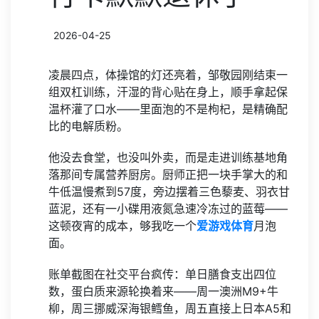
2026-04-25
凌晨四点，体操馆的灯还亮着，邹敬园刚结束一
组双杠训练，汗湿的背心贴在身上，顺手拿起保
温杯灌了口水——里面泡的不是枸杞，是精确配
比的电解质粉。
他没去食堂，也没叫外卖，而是走进训练基地角
落那间专属营养厨房。厨师正把一块手掌大的和
牛低温慢煮到57度，旁边摆着三色藜麦、羽衣甘
蓝泥，还有一小碟用液氮急速冷冻过的蓝莓——
这顿夜宵的成本，够我吃一个
爱游戏体育
月泡
面。
账单截图在社交平台疯传：单日膳食支出四位
数，蛋白质来源轮换着来——周一澳洲M9+牛
柳，周三挪威深海银鳕鱼，周五直接上日本A5和