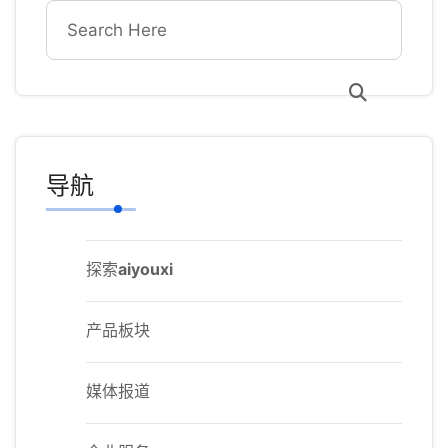
导航
探索
aiyouxi
产品板块
媒体报道