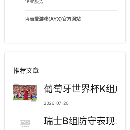
企业服务
协商
爱游戏(AYX)官方网站
推荐文章
葡萄牙世界杯K组成
2026-07-20
瑞士B组防守表现：