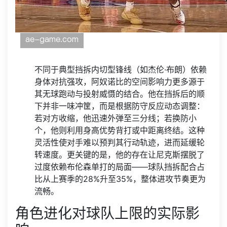
不同于典型挡拆内切型锋线（如杰伦·布朗）依赖
身体对抗强攻，阿奴诺比的空间影响力更多源于
其无球跑动与投射威慑的结合。他在挡拆后的顺
下并非一味冲筐，而是根据防守反应动态调整：
若对方收
缩，他迅速外弹至三分线；若换防小
个，他则利用身高优势背打或中距离终结。这种
灵活性使对手难以预判其行动轨迹，进而延缓轮
转速度。更关键的是，他的存在让尼克斯摆脱了
过度依赖布伦森单打的局面——球队挡拆配合占
比从上赛季的28%升至35%，整体进攻节奏更为
流畅。
角色进化对球队上限的实际影