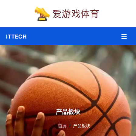
产品板块
首页
产品板块