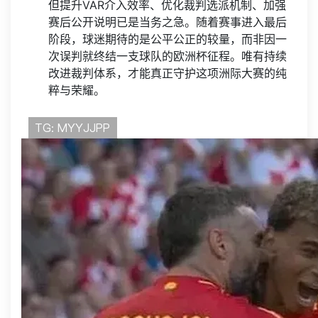
但提升VAR介入效率、优化裁判选派机制、加强
赛后公开说明已是当务之急。随着赛事进入最后
阶段，球迷期待的是公平公正的较量，而非因一
次误判就终结一支球队的欧洲杯征程。唯有持续
改进裁判体系，才能真正守护这项洲际大赛的纯
粹与荣耀。