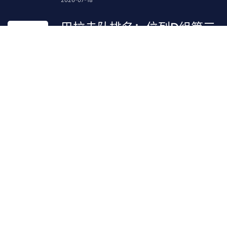
2026-07-18
巴拉圭队排名：位列D组第三
仍进入淘汰赛
2026-07-17
����������
����