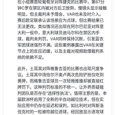
在小组赛首轮葡萄牙对阵捷克的比赛中，第67分
钟C罗在禁区内
被对方后卫放倒，慢镜头显示接触
明显，但主裁判未予理会，VAR也未及时介入。
赛后欧足联承认该场景应为点球，但比赛结果已
无法更改。类似情况还出现在阿尔巴尼亚对阵意
大利一役中，意大利球员迪马尔科在禁区内手
球，裁判未判罚，VAR同样保持沉默，引发蓝衣
军团球迷强烈不满。这些案例暴露出VAR在关键
节点上的反应迟缓，以及主裁对视频助理裁判系
统的依赖不足。
此外，土耳其对阵格鲁吉亚的比赛也出现尺度争
议。土耳其中场恰尔汗奥卢两次危险铲抢仅吃到
黄牌，而格鲁吉亚球员一次轻微推搡却被直接红
牌罚下。这种判罚标准的不统一，让外界质疑裁
判团队是否存在“选择性执法”。值得注意的是，本
届欧洲杯启用了全新的半自动越位技术，但在实
际应用中仍存在延迟和误判，如比利时对阵斯洛
伐克时的一粒被吹越位进球，经回放显示进攻球