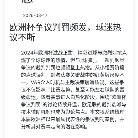
2026-03-17
欧洲杯争议判罚频发，球迷热
议不断
2024年欧洲杯激战正酣，精彩进球与激烈对抗点
燃了全球球迷的热情，但与此同时，一系列颇具
争议的裁判判罚也频频登上热搜。从小组赛阶段
的点球误判，到淘汰赛关键战中的红黄牌尺度不
一，VAR介入时机与主裁决策屡遭质疑。这些争
议不仅影响了比赛走势，甚至可能左右球队的晋
级命运。随着赛事进入白热化阶段，围绕“欧洲杯
争议判罚”的讨论持续升温，欧足联的裁判选派与
技术辅助机制也成为舆论焦点。本文将系统梳理
本届欧洲杯以来最具代表性的争议判罚案例，并
分析其对赛事走向的潜在影响。