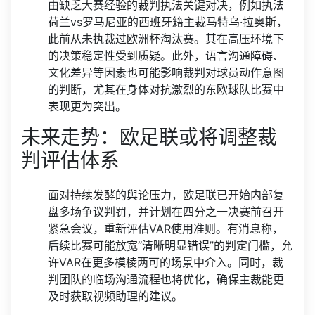
由缺乏大赛经验的裁判执法关键对决，例如执法
荷兰vs罗马尼亚的西班牙籍主裁马特乌·拉奥斯，
此前从未执裁过欧洲杯淘汰赛。其在高压环境下
的决策稳定性受到质疑。此外，语言沟通障碍、
文化差异等因素也可能影响裁判对球员动作意图
的判断，尤其在身体对抗激烈的东欧球队比赛中
表现更为突出。
未来走势：欧足联或将调整裁
判评估体系
面对持续发酵的舆论压力，欧足联已开始内部复
盘多场争议判罚，并计划在四分之一决赛前召开
紧急会议，重新评估VAR使用准则。有消息称，
后续比赛可能放宽“清晰明显错误”的判定门槛，允
许VAR在更多模棱两可的场景中介入。同时，裁
判团队的临场沟通流程也将优化，确保主裁能更
及时获取视频助理的建议。