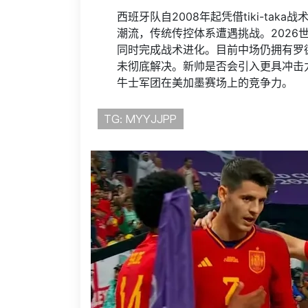
西班牙队自2008年起凭借tiki-ta
潮流，传统传控体系遭遇挑战。2026
同时完成战术进化。目前中场仍拥有罗
未彻底解决。新帅是否会引入更具冲击
牛士军团在美加墨赛场上的竞争力。