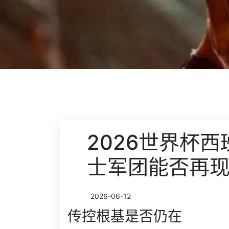
2026世界杯
士军团能否再
2026-06-12
传控根基是否仍在