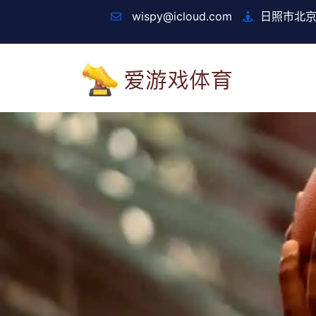
wispy@icloud.com
日照市北京