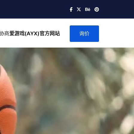
协商
爱游戏(AYX)官方网站
询价