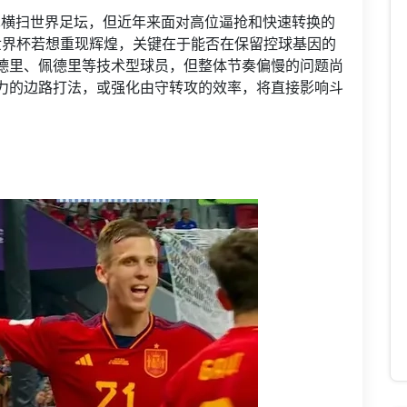
ka战术横扫世界足坛，但近年来面对高位逼抢和快速转换的
世界杯若想重现辉煌，关键在于能否在保留控球基因的
德里、佩德里等技术型球员，但整体节奏偏慢的问题尚
力的边路打法，或强化由守转攻的效率，将直接影响斗