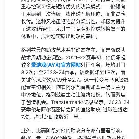
重心控球习惯与短传优先的决策模式——他倾向
于用两到三次连续一脚出球瓦解压迫，而非冒险
长传。这种风格虽牺牲部分观赏性，却极大提升
了进攻延续性，尤其在马竞强调控球转换效率的
体系中，成为稳定输出助攻的基础。
格列兹曼的助攻艺术并非静态存在，而是随球队
战术周期动态调整。2021–22赛季初，他仍承担
较多
爱游戏(AYX)官方网站
射门任务，场均射门
3.2次；至2023–24赛季，该数据降至1.8次，而
关键传球次数从1.9升至2.7。这一转变与马竞锋线
配置密切相关：随着阿尔瓦雷斯加盟并确立主力
中锋地位，格列兹曼主动让渡终结权，转而聚焦
于创造机会。Transfermarkt记录显示，2023–24
赛季他与阿尔瓦雷斯之间的直接助攻-进球连线达
7次，占其总助攻数近一半。
此外，比赛阶段对他的助攻分布亦有显著影响。
数据显示，在60分钟后，格列兹曼的助攻占比提