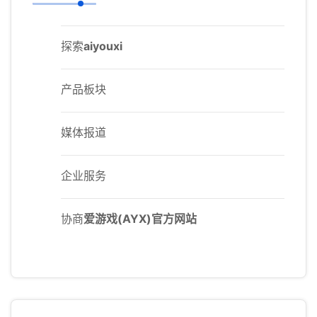
探索
aiyouxi
产品板块
媒体报道
企业服务
协商
爱游戏(AYX)官方网站