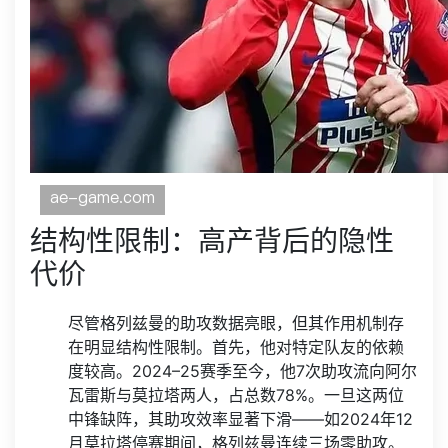
结构性限制：高产背后的隐性
代价
尽管格列兹曼的助攻数据亮眼，但其作用机制存
在明显结构性限制。首先，他对特定队友的依赖
度较高。2024–25赛季至今，他7次助攻流向阿尔
瓦雷斯与莫拉塔两人，占总数78%。一旦这两位
中锋缺阵，其助攻效率显著下滑——如2024年12
月莫拉塔停赛期间，格列兹曼连续三场零助攻。