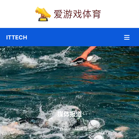
媒体报道
首页
媒体报道