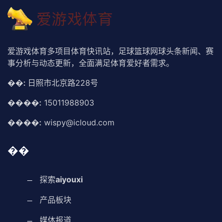
爱游戏体育多项目体育快讯站，足球篮球网球头条新闻、赛
事分析与动态更新，全面满足体育爱好者需求。
��:
日照市北京路228号
����:
15011988903
����:
wispy@icloud.com
��
探索
aiyouxi
产品板块
媒体报道