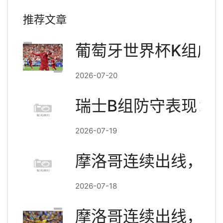
推荐文章
葡萄牙世界杯K组成
2026-07-20
瑞士B组防守表现：
2026-07-19
摩洛哥连续出线，阿
2026-07-18
摩洛哥连续出线，阿