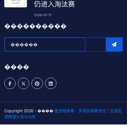
仍进入淘汰赛
2026-07-17
����������
����
Copyright 2026 - ����
爱游戏体育 - 多项目体育快讯 | 足球篮
球网球头条与分析