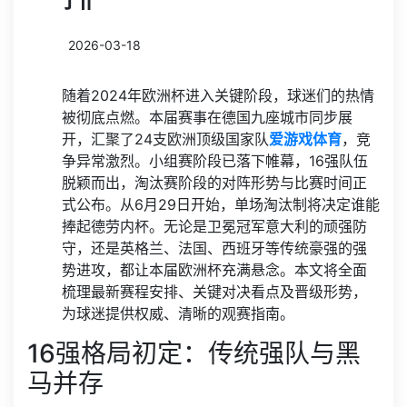
2026-03-18
随着2024年欧洲杯进入关键阶段，球迷们的热情
被彻底点燃。本届赛事在德国九座城市同步展
开，汇聚了24支欧洲顶级国家队
爱游戏体育
，竞
争异常激烈。小组赛阶段已落下帷幕，16强队伍
脱颖而出，淘汰赛阶段的对阵形势与比赛时间正
式公布。从6月29日开始，单场淘汰制将决定谁能
捧起德劳内杯。无论是卫冕冠军意大利的顽强防
守，还是英格兰、法国、西班牙等传统豪强的强
势进攻，都让本届欧洲杯充满悬念。本文将全面
梳理最新赛程安排、关键对决看点及晋级形势，
为球迷提供权威、清晰的观赛指南。
16强格局初定：传统强队与黑
马并存