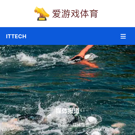
媒体报道
首页
媒体报道