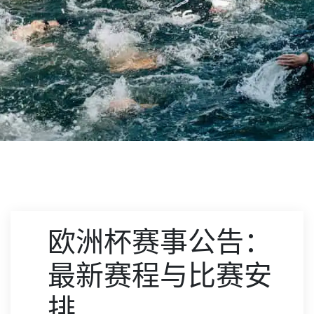
欧洲杯赛事公告：
最新赛程与比赛安
排