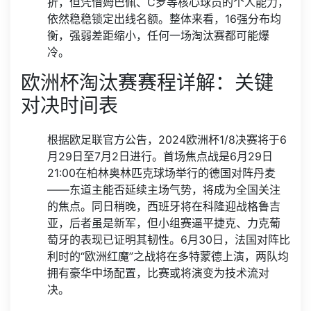
折，但凭借姆巴佩、C罗等核心球员的个人能力，
依然稳稳锁定出线名额。整体来看，16强分布均
衡，强弱差距缩小，任何一场淘汰赛都可能爆
冷。
欧洲杯淘汰赛赛程详解：关键
对决时间表
根据欧足联官方公告，2024欧洲杯1/8决赛将于6
月29日至7月2日进行。首场焦点战是6月29日
21:00在柏林奥林匹克球场举行的德国对阵丹麦
——东道主能否延续主场气势，将成为全国关注
的焦点。同日稍晚，西班牙将在科隆迎战格鲁吉
亚，后者虽是新军，但小组赛逼平捷克、力克葡
萄牙的表现已证明其韧性。6月30日，法国对阵比
利时的“欧洲红魔”之战将在多特蒙德上演，两队均
拥有豪华中场配置，比赛或将演变为技术流对
决。