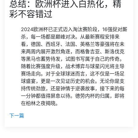
总结：欧洲杯进入白热化，精
彩不容错过
2024欧洲杯已正式迈入淘汰赛阶段，16强捉对厮
杀，每一场都是巅峰对决。从最新赛程安排来
看，德国、西班牙、法国、英格兰等豪强将在未
来两周内展开激烈角逐，而格鲁吉亚、斯洛伐克
等黑马也蓄势待发，试图书写属于自己的传奇。
随着比赛强度升级，战术博弈与球星闪光将主导
赛场走向。对于全球球迷而言，这不仅是一场足
球盛宴，更是一次见证历史的机会。无论你是支
持传统劲旅，还是钟情于逆袭故事，接下来的每
一分钟都值得屏息以待。德劳内杯的归属，即将
在柏林之夜揭晓。
下一篇