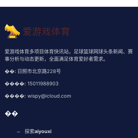
爱游戏体育多项目体育快讯站，足球篮球网球头条新闻、赛
事分析与动态更新，全面满足体育爱好者需求。
��:
日照市北京路228号
����:
15011988903
����:
wispy@icloud.com
��
探索
aiyouxi