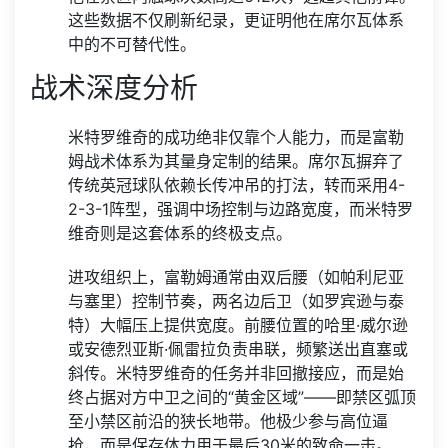
这些数据不仅刷新纪录，更证明他在席尔瓦体系
中的不可替代性。
战术深度分析
米特罗维奇的成功绝非仅靠个人能力，而是富勒
姆战术体系为其量身定制的结果。席尔瓦摒弃了
传统英冠球队依赖长传冲吊的打法，转而采用4-
2-3-1阵型，强调中场控制与边路宽度，而米特罗
维奇则是这套体系的终极支点。
进攻组织上，富勒姆通常由双后腰（如帕利尼亚
与塞里）控制节奏，两名边后卫（如罗宾逊与泰
特）大幅压上提供宽度。前腰位置的哈里·威尔逊
或安德烈亚斯·佩雷拉负责串联，频繁送出直塞或
斜传。米特罗维奇的任务并非回撤接应，而是始
终占据对方中卫之间的“黄金区域”——即禁区弧顶
至小禁区前沿的狭长地带。他极少参与高位逼
抢，而是保存体力用于最后30米的致命一击。