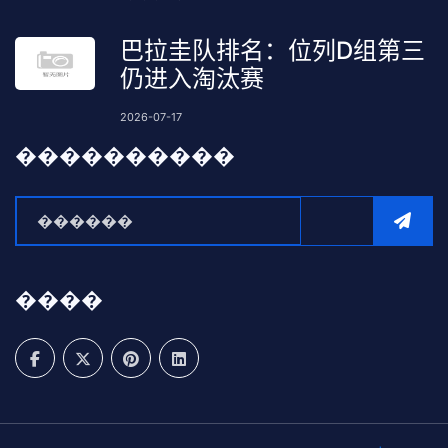
巴拉圭队排名：位列D组第三
仍进入淘汰赛
2026-07-17
����������
����