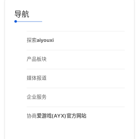
导航
探索
aiyouxi
产品板块
媒体报道
企业服务
协商
爱游戏(AYX)官方网站