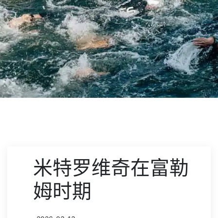
米特罗维奇在富勒
姆时期