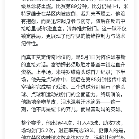
级悬念将重燃。比赛第89分钟，比分仍是1-1，米
特罗维奇在禁区内被放倒，裁判未予理会。他没
有抱怨，而是迅速起身参与防守，随后在反击中
接哈里·威尔逊直塞，冷静推射破门。这一球不仅
锁定胜局，更展现了他罕见的情绪控制力与战术
纪律性。
而真正奠定传奇地位的，是5月1日对阵伯恩茅斯
的直接对话。富勒姆必须取胜才能基本锁定直升
资格。上半场，米特罗维奇头球首开纪录；下半
场，他先是点球命中，随后在第85分钟接传中凌
空抽射完成帽子戏法。三个进球分别展示了他头
球、点球和运动战射门的全面能力。终场哨响，
他跪地亲吻草皮，泪水混着汗水滴落——这一
刻，他不再是纽卡的弃儿，而是富勒姆的英雄。
整个赛季，他出场44次，打入43球，助攻7次，
场均射门5.2次，射正率高达58%。更惊人的是，
他在禁区内触球次数高达612次，远超其他前锋。