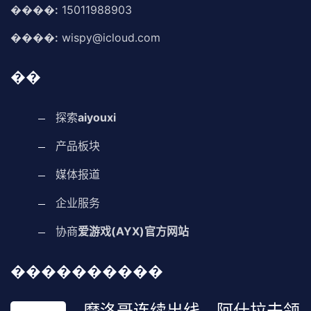
����:
15011988903
����:
wispy@icloud.com
��
探索
aiyouxi
产品板块
媒体报道
企业服务
协商
爱游戏(AYX)官方网站
����������
摩洛哥连续出线，阿什拉夫领