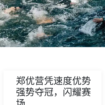
郑优营凭速度优势
强势夺冠，闪耀赛
场