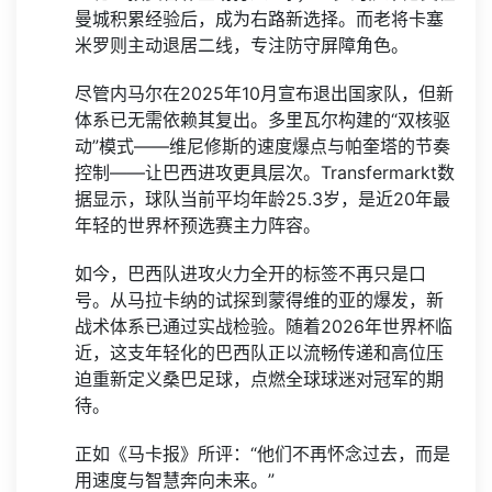
曼城积累经验后，成为右路新选择。而老将卡塞
米罗则主动退居二线，专注防守屏障角色。
尽管内马尔在2025年10月宣布退出国家队，但新
体系已无需依赖其复出。多里瓦尔构建的“双核驱
动”模式——维尼修斯的速度爆点与帕奎塔的节奏
控制——让巴西进攻更具层次。Transfermarkt数
据显示，球队当前平均年龄25.3岁，是近20年最
年轻的世界杯预选赛主力阵容。
如今，巴西队进攻火力全开的标签不再只是口
号。从马拉卡纳的试探到蒙得维的亚的爆发，新
战术体系已通过实战检验。随着2026年世界杯临
近，这支年轻化的巴西队正以流畅传递和高位压
迫重新定义桑巴足球，点燃全球球迷对冠军的期
待。
正如《马卡报》所评：“他们不再怀念过去，而是
用速度与智慧奔向未来。”