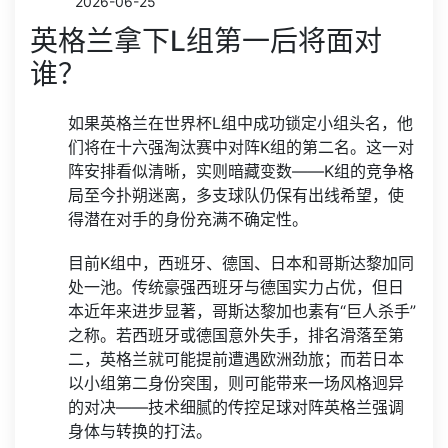
2026-06-25
英格兰拿下L组第一后将面对
谁？
如果英格兰在世界杯L组中成功锁定小组头名，他
们将在十六强淘汰赛中对阵K组的第二名。这一对
阵安排看似清晰，实则暗藏变数——K组的竞争格
局至今扑朔迷离，多支球队仍保有出线希望，使
得潜在对手的身份充满不确定性。
目前K组中，西班牙、德国、日本和哥斯达黎加同
处一池。传统豪强西班牙与德国实力占优，但日
本近年来进步显著，哥斯达黎加也素有“巨人杀手”
之称。若西班牙或德国意外失手，排名滑落至第
二，英格兰就可能提前遭遇欧洲劲旅；而若日本
以小组第二身份突围，则可能带来一场风格迥异
的对决——技术细腻的传控足球对阵英格兰强调
身体与转换的打法。