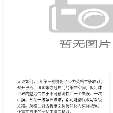
无论如何，L组第一的身份至少为英格兰争取到了
避开巴西、法国等夺冠热门的缓冲空间。但足球
世界的魅力恰在于不可预测性：一个失误、一次
红牌、甚至一粒争议进球，都可能彻底改写晋级
之路。英格兰能否将纸面优势转化为实际战果，
还需在真正的硬仗中接受检验。