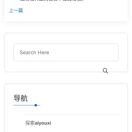
上一篇
导航
探索
aiyouxi