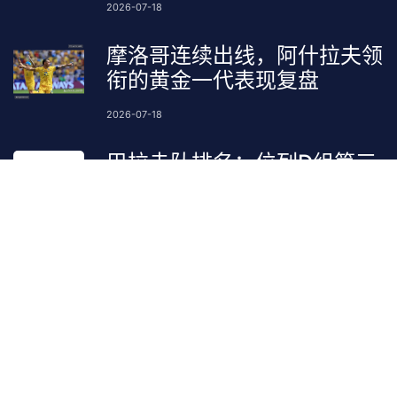
2026-07-18
摩洛哥连续出线，阿什拉夫领
衔的黄金一代表现复盘
2026-07-18
巴拉圭队排名：位列D组第三
仍进入淘汰赛
2026-07-17
����������
����