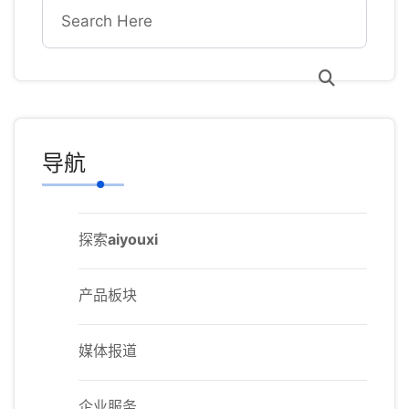
导航
探索
aiyouxi
产品板块
媒体报道
企业服务