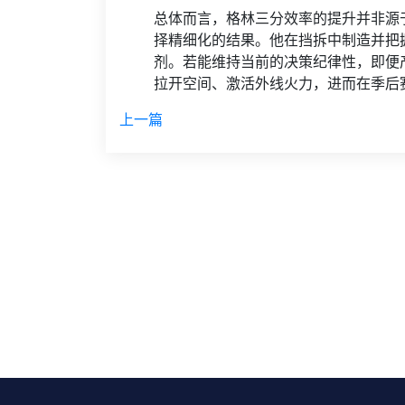
总体而言，格林三分效率的提升并非源
择精细化的结果。他在挡拆中制造并把
剂。若能维持当前的决策纪律性，即便
拉开空间、激活外线火力，进而在季后
上一篇