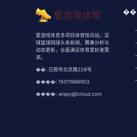
��
爱游戏体育多项目体育快讯站，足
球篮球网球头条新闻、赛事分析与
动态更新，全面满足体育爱好者需
求。
��:
日照市北京路228号
����:
15011988903
����:
wispy@icloud.com