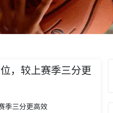
空位，较上赛季三分更
赛季三分更高效