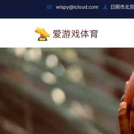
wispy@icloud.com
日照市北京