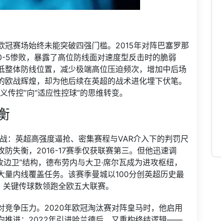
冠赛场始终未能突破四强门槛。2015年对阵巴塞罗那
0-5惨败，暴露了高位防线面对速度型反击时的脆弱
低整体防线位置，减少极端高位压迫频次，增加中后场
的欧战辉煌，却为他后续在英超的战术进化埋下伏笔。
义传控”向“适应性控球”的思维转变。
衡
挑战：英超高强度逼抢、密集赛程与VAR介入下的判罚尺
防失衡，2016-17赛季仅获联赛第三。但他迅速调
双内收边卫”结构，德布劳内与大卫·席尔瓦成为进攻枢纽，
大量内线覆盖任务。该赛季曼城以100分创英超历史最
%，关键传球数领跑全欧五大联赛。
竞争压力。2020年欧冠淘汰赛对阵皇马时，他启用
推进；2022年引进哈兰德后，又重构终结逻辑——