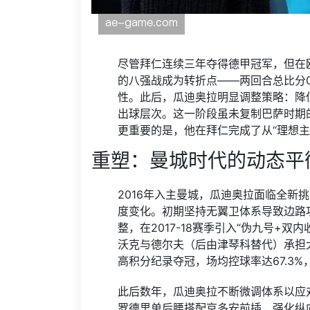
尽管拜仁连续三年夺得德甲冠军，但在欧
的八强战成为转折点——两回合总比分
性。此后，瓜迪奥拉明显调整策略：降
出球层次。这一阶段虽未复制巴萨时期
更重要的是，他在拜仁完成了从“理想主
重塑：曼城时代的动态平
2016年入主曼城，瓜迪奥拉面临全新
度变化。初期坚持无翼卫体系导致边路攻
整，在2017-18赛季引入“伪九号+
沃克与德尔夫（后由津琴科替代）承担
高积分纪录夺冠，场均控球率达67.3
此后数年，瓜迪奥拉不断微调体系以应对
罗德里单后腰搭配京多安前插，强化纵向