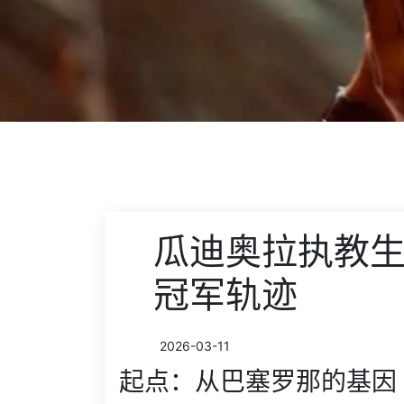
瓜迪奥拉执教
冠军轨迹
2026-03-11
起点：从巴塞罗那的基因