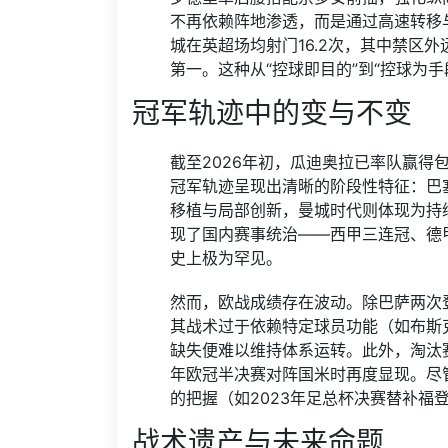
不再依赖阵地渗透，而是通过高速转移与
城在英超场均射门16.2次，其中禁区
第一。这种从“控球即目的”到“控球为
冠军轨迹中的变与不变
截至2026年初，瓜迪奥拉已率队赢得
冠军轨迹呈现出清晰的阶段性特征：巴
移植与局部创新，曼城时代则体现为持
现了国内赛事统治——西甲三连冠、德甲
史上极为罕见。
然而，欧战成绩存在波动。除巴萨两次
其战术过于依赖特定球员功能（如布斯
缺失便难以维持体系运转。此外，淘汰赛
年欧冠半决赛对阵国米时再度显现。尽
的把握（如2023年足总杯决赛替补福
战术遗产与未来命题