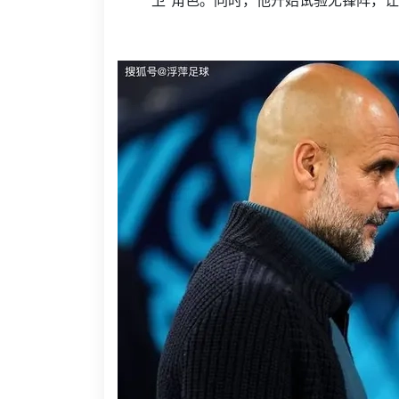
卫”角色。同时，他开始试验无锋阵，