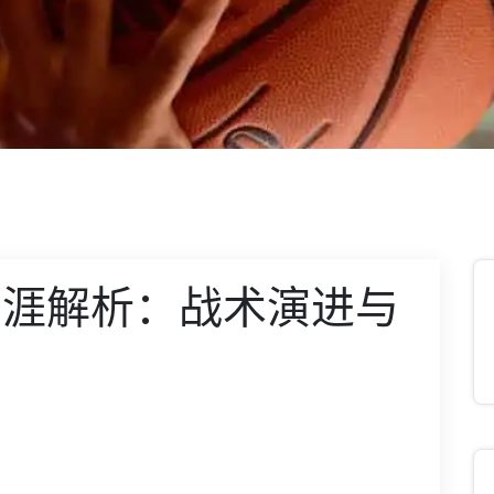
生涯解析：战术演进与