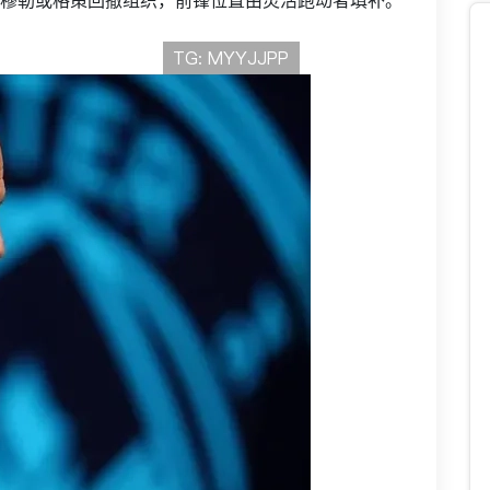
让穆勒或格策回撤组织，前锋位置由灵活跑动者填补。