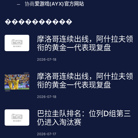
协商
爱游戏(AYX)官方网站
����������
摩洛哥连续出线，阿什拉夫领
衔的黄金一代表现复盘
2026-07-18
摩洛哥连续出线，阿什拉夫领
衔的黄金一代表现复盘
2026-07-18
巴拉圭队排名：位列D组第三
仍进入淘汰赛
2026-07-17