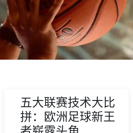
五大联赛技术大比
拼：欧洲足球新王
者崭露头角